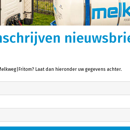
gen
Over ons
k, optimaal uitgerust
We zijn ooit begonnen als kleine rijdende
auffeurs vormen de perfecte
melkontvangst. Nu is Melkweg|Fritom uitgegroeid 
istieke wensen.
logistiek dienstverlener met intermodaal en
nschrijven nieuwsbri
tor.
internationaal transport met ruim 600
tankcontainers.
 Melkweg|Fritom? Laat dan hieronder uw gegevens achter.