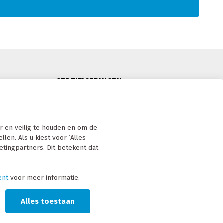
CERTIFICERINGEN
 en veilig te houden en om de
len. Als u kiest voor ‘Alles
etingpartners. Dit betekent dat
ent
voor meer informatie.
Alles toestaan
26
Privacybeleid
Privacy statement
Sanctie statement