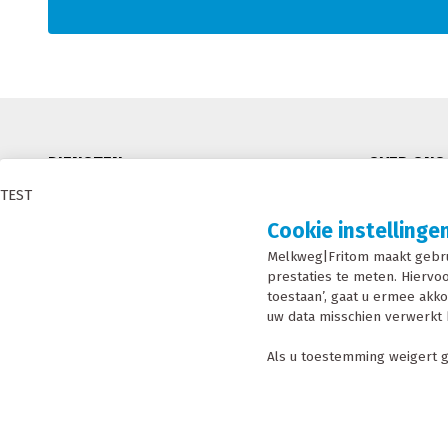
DIENSTEN
OVER ONS
TEST
RMO
MVO
Cookie instellinge
Modaal en Intermodaal Tanktransport
Certificeri
Melkweg|Fritom maakt gebru
Watervoorziening
Condities
prestaties te meten. Hiervoo
4PL oplossingen en supplier logistics
Nieuws
toestaan’, gaat u ermee akko
uw data misschien verwerkt 
Werken bi
Als u toestemming weigert g
INSCHR
Melkweg|Fritom is onderdeel van de Fritom Group