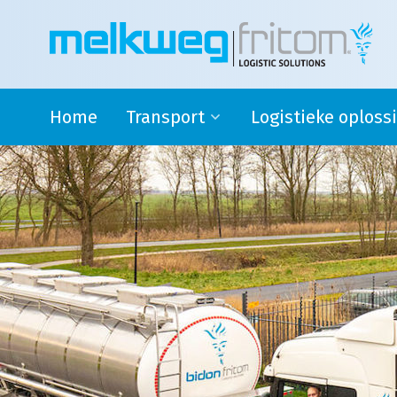
Home
Transport
Logistieke oploss
Rijdende melkontvangst
Safety stock
Modaal en Intermodaal Tank
4PL oplossingen en su
transport
logistics
Watervoorziening
Douane activiteiten
Transport Engeland
Transport naar Spanje