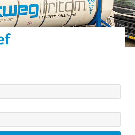
tot
ef