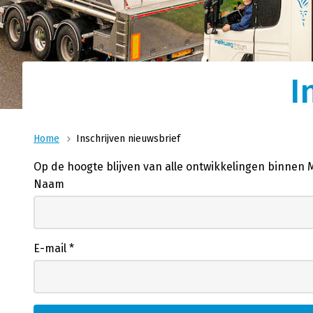
Logistieke oplossin
Ons nauwsluitende netwer
Transport
materieel en ervaren ch
combinatie voor al uw log
Wij zijn uw logistiek specialist voor vloeibare
I
producten voor food, feed en technische sec
Home
Inschrijven nieuwsbrief
Op de hoogte blijven van alle ontwikkelingen binnen
Naam
E-mail
*