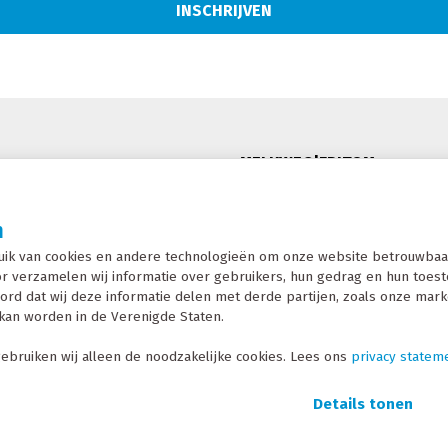
MELKWEG|FRITOM
De Marne 128
n
ng
8701 MC Bolsward
ik van cookies en andere technologieën om onze website betrouwbaar
T: +31 (0)515 570 050
r verzamelen wij informatie over gebruikers, hun gedrag en hun toestel
E: info@melkwegfritom.nl
ord dat wij deze informatie delen met derde partijen, zoals onze mark
kan worden in de Verenigde Staten.
j Melkweg|Fritom
ebruiken wij alleen de noodzakelijke cookies. Lees ons
privacy statem
IJVEN NIEUWSBRIEF
Details tonen
Copyright 20