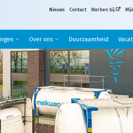
Nieuws
Contact
Werken bij
Mij
ingen
Over ons
Duurzaamheid
Vacat
Ons verhaal
pplier
Missie, visie en kernwaarden
MVO
Werken bij Melkweg|Fritom