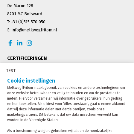
De Marne 128
8701 MC Bolsward
T: +31 (0)515 570 050
E: info@melkwegfritom.nl
CERTIFICERINGEN
TEST
Cookie instellingen
Melkweg|Fritom maakt gebruik van cookies en andere technologieën om
onze website betrouwbaar en veilig te houden en om de prestaties te
meten. Hiervoor verzamelen wij informatie over gebruikers, hun gedrag
en hun toestellen. Als u kiest voor ‘Alles toestaan’, gaat u ermee akkoord
dat wij deze informatie delen met derde partijen, zoals onze
marketingpartners. Dit betekent dat uw data misschien verwerkt kan
worden in de Verenigde Staten.
Melkweg|Fritom is onderdeel van de Fritom Group
Als u toestemming weigert gebruiken wij alleen de noodzakelijke