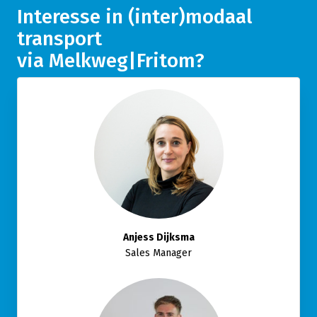
Interesse in (inter)modaal
transport
via Melkweg|Fritom?
Anjess Dijksma
Sales Manager