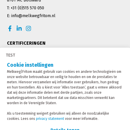
8701 MC Bolsward
T: +31 (0)515 570 050
E: info@melkwegfritom.nl
CERTIFICERINGEN
TEST
Cookie instellingen
Melkweg|Fritom maakt gebruik van cookies en andere technologieën om
onze website betrouwbaar en veilig te houden en om de prestaties te
meten. Hiervoor verzamelen wij informatie over gebruikers, hun gedrag
en hun toestellen. Als u kiest voor ‘Alles toestaan’, gaat u ermee akkoord
dat wij deze informatie delen met derde partijen, zoals onze
marketingpartners. Dit betekent dat uw data misschien verwerkt kan
worden in de Verenigde Staten.
Melkweg|Fritom is onderdeel van de Fritom Group
Als u toestemming weigert gebruiken wij alleen de noodzakelijke
cookies. Lees ons
privacy statement
voor meer informatie.
CONTACT
Copyright 2026