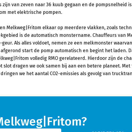
ks zijn van zeven naar 36 kuub gegaan en de pompsnelheid 
itom met elektrische pompen.
n Melkweg|Fritom elkaar op meerdere vlakken, zoals techni
ekgebied is de automatisch monstername. Chauffeurs van M
 -geur. Als alles voldoet, nemen ze een melkmonster waarva
 afgerond start de pomp automatisch en begint het laden. D
weg|Fritom volledig RMO gerelateerd. Hierdoor zijn de chau
 slot dragen we ook samen bij aan een betere planeet. Met 
 dringen we het aantal CO2-emissies als gevolg van trucktran
 Melkweg|Fritom?