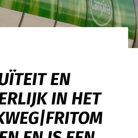
tot
UÏTEIT EN
RLIJK IN HET
KWEG|FRITOM
EN EN IS EEN