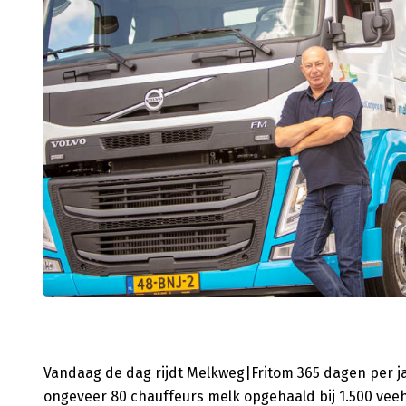
Vandaag de dag rijdt Melkweg|Fritom 365 dagen per ja
ongeveer 80 chauffeurs melk opgehaald bij 1.500 ve