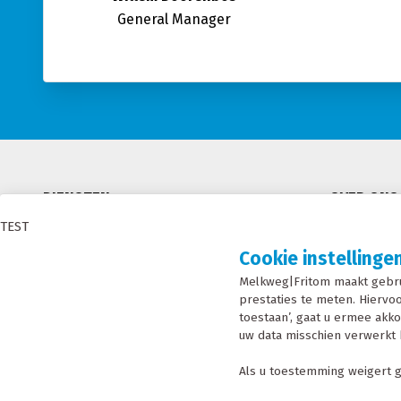
General Manager
DIENSTEN
OVER ONS
TEST
RMO
MVO
Cookie instellinge
Modaal en Intermodaal Tanktransport
Certificeri
Melkweg|Fritom maakt gebru
Watervoorziening
Condities
prestaties te meten. Hiervoo
4PL oplossingen en supplier logistics
Nieuws
toestaan’, gaat u ermee akko
uw data misschien verwerkt 
Werken bi
Als u toestemming weigert g
INSCHR