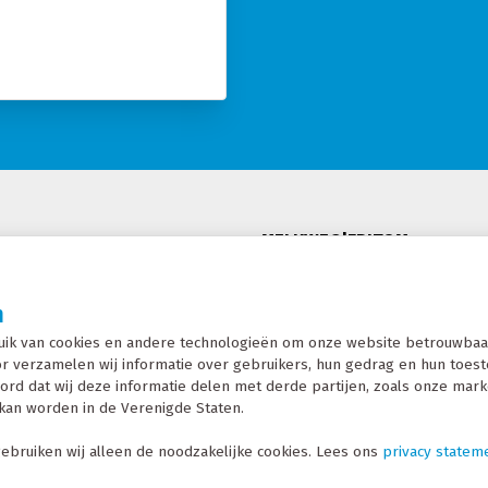
MELKWEG|FRITOM
De Marne 128
n
ng
8701 MC Bolsward
ik van cookies en andere technologieën om onze website betrouwbaar
T: +31 (0)515 570 050
r verzamelen wij informatie over gebruikers, hun gedrag en hun toestel
E: info@melkwegfritom.nl
ord dat wij deze informatie delen met derde partijen, zoals onze mark
kan worden in de Verenigde Staten.
j Melkweg|Fritom
ebruiken wij alleen de noodzakelijke cookies. Lees ons
privacy statem
IJVEN NIEUWSBRIEF