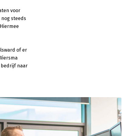
aten voor
 nog steeds
. Hiermee
lsward of er
 Wiersma
bedrijf naar