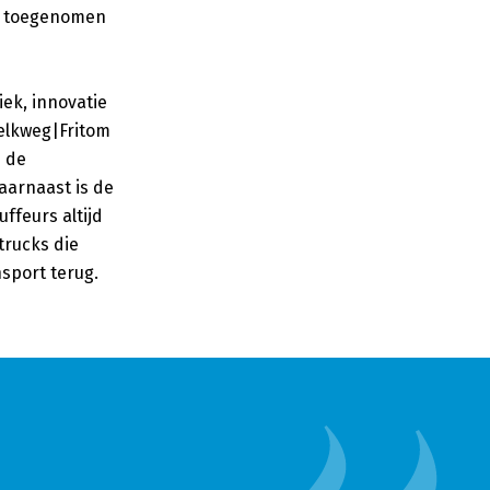
is toegenomen
ek, innovatie
elkweg|Fritom
n de
aarnaast is de
ffeurs altijd
trucks die
sport terug.