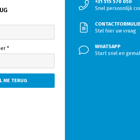
+31 515 570 050
Snel persoonlijk co
RUG
CONTACTFORMULI
Stel hier uw vraag
WHATSAPP
mer
*
Start snel en gema