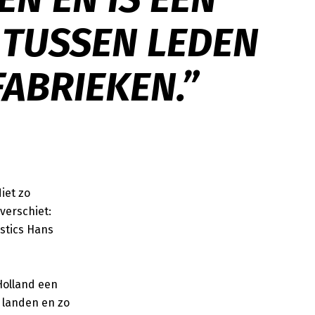
 TUSSEN LEDEN
ABRIEKEN.”
iet zo
verschiet:
stics Hans
Holland een
0 landen en zo