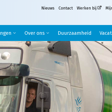
Nieuws
Contact
Werken bij
Mij
ingen
Over ons
Duurzaamheid
Vacat
Ons verhaal
pplier
Missie, visie en kernwaarden
MVO
Werken bij Melkweg|Fritom