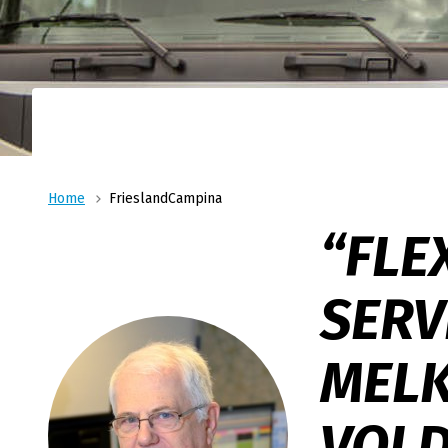
Logistieke oplossin
Ons nauwsluitende netwer
Transport
materieel en ervaren ch
combinatie voor al uw log
Wij zijn uw logistiek specialist voor vloeibare
producten voor food, feed en technische sec
Home
FrieslandCampina
“FLE
SERV
MELK
VOLD