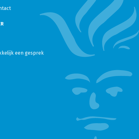
ntact
ER
kkelijk een gesprek