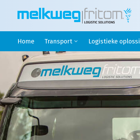
Home
Transport
Logistieke oploss
Rijdende melkontvangst
Safety stock
Modaal en Intermodaal Tank
4PL oplossingen en su
transport
logistics
Watervoorziening
Douane activiteiten
Transport Engeland
Transport naar Spanje