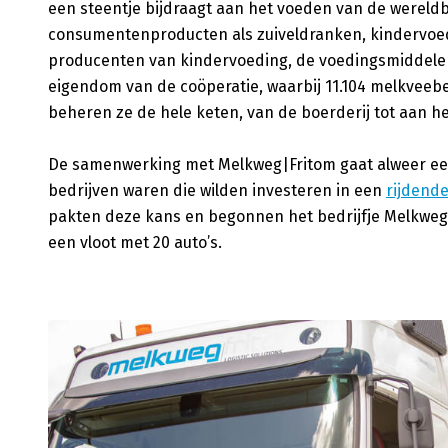
een steentje bijdraagt aan het voeden van de wereld
consumentenproducten als zuiveldranken, kindervoedi
producenten van kindervoeding, de voedingsmiddelen
eigendom van de coöperatie, waarbij 11.104 melkveebe
beheren ze de hele keten, van de boerderij tot aan he
De samenwerking met Melkweg|Fritom gaat alweer een h
bedrijven waren die wilden investeren in een
rijdend
pakten deze kans en begonnen het bedrijfje Melkweg 
een vloot met 20 auto’s.