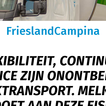
gen
Over ons
k, optimaal uitgerust
We zijn ooit begonnen als kleine rijdende
auffeurs vormen de perfecte
melkontvangst. Nu is Melkweg|Fritom uitgegroeid 
istieke wensen.
logistiek dienstverlener met intermodaal en
FrieslandCampina
tor.
internationaal transport met ruim 600
tankcontainers.
XIBILITEIT, CONTIN
ICE ZIJN ONONTBEE
TRANSPORT. MEL
OET AAN DEZE EIS