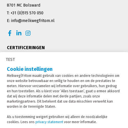
8701 MC Bolsward
T: +31 (0)515 570 050
E: info@melkwegfritom.nl
CERTIFICERINGEN
TEST
Cookie instellingen
Melkweg|Fritom maakt gebruik van cookies en andere technologieën om
onze website betrouwbaar en veilig te houden en om de prestaties te
meten. Hiervoor verzamelen wij informatie over gebruikers, hun gedrag
en hun toestellen. Als u kiest voor ‘Alles toestaan’, gaat u ermee akkoord
dat wij deze informatie delen met derde partijen, zoals onze
marketingpartners. Dit betekent dat uw data misschien verwerkt kan
worden in de Verenigde Staten.
Melkweg|Fritom is onderdeel van de Fritom Group
Als u toestemming weigert gebruiken wij alleen de noodzakelijke
cookies. Lees ons
privacy statement
voor meer informatie.
CONTACT
Copyright 2026