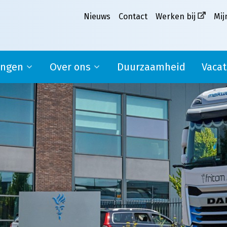
Nieuws
Contact
Werken bij
Mij
ingen
Over ons
Duurzaamheid
Vacat
Ons verhaal
pplier
Missie, visie en kernwaarden
MVO
Werken bij Melkweg|Fritom