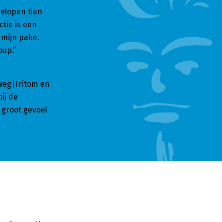
gelopen tien
tie is een
 mijn pake.
oup.”
kweg|Fritom en
ij de
 groot gevoel