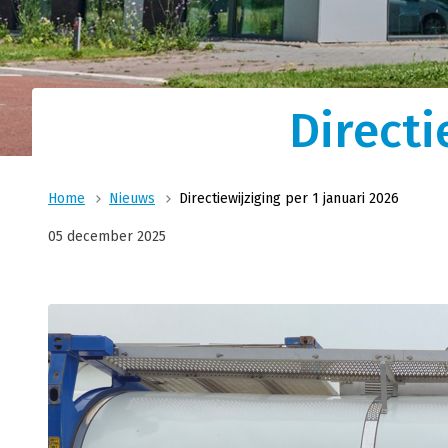
Logistieke oplossin
Ons nauwsluitende netwer
Transport
materieel en ervaren ch
combinatie voor al uw log
Wij zijn uw logistiek specialist voor vloeibare
Directi
producten voor food, feed en technische sec
Home
Nieuws
Directiewijziging per 1 januari 2026
05 december 2025