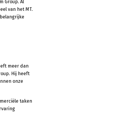
m Group. Al
deel van het MT.
belangrijke
eeft meer dan
oup. Hij heeft
innen onze
mmerciële taken
rvaring