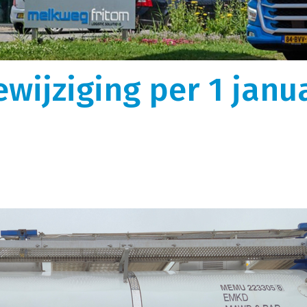
gen
Over ons
k, optimaal uitgerust
We zijn ooit begonnen als kleine rijdende
auffeurs vormen de perfecte
melkontvangst. Nu is Melkweg|Fritom uitgegroeid 
istieke wensen.
logistiek dienstverlener met intermodaal en
ewijziging per 1 janu
tor.
internationaal transport met ruim 600
tankcontainers.