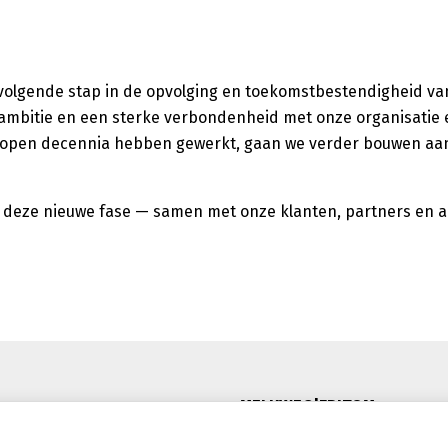
, volgende stap in de opvolging en toekomstbestendigheid va
, ambitie en een sterke verbondenheid met onze organisatie
lopen decennia hebben gewerkt, gaan we verder bouwen aan 
r deze nieuwe fase — samen met onze klanten, partners en al
MELKWEG|FRITOM
De Marne 128