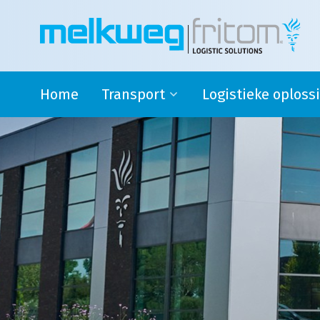
Home
Transport
Logistieke oploss
Rijdende melkontvangst
Safety stock
Modaal en Intermodaal Tank
4PL oplossingen en su
transport
logistics
Watervoorziening
Douane activiteiten
Transport Engeland
Transport naar Spanje