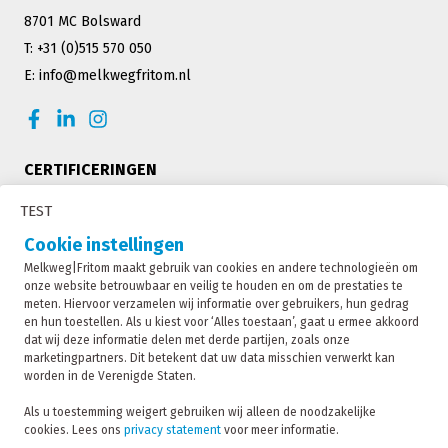
8701 MC Bolsward
T: +31 (0)515 570 050
E: info@melkwegfritom.nl
CERTIFICERINGEN
TEST
Cookie instellingen
Melkweg|Fritom maakt gebruik van cookies en andere technologieën om
onze website betrouwbaar en veilig te houden en om de prestaties te
meten. Hiervoor verzamelen wij informatie over gebruikers, hun gedrag
en hun toestellen. Als u kiest voor ‘Alles toestaan’, gaat u ermee akkoord
dat wij deze informatie delen met derde partijen, zoals onze
marketingpartners. Dit betekent dat uw data misschien verwerkt kan
worden in de Verenigde Staten.
Melkweg|Fritom is onderdeel van de Fritom Group
Als u toestemming weigert gebruiken wij alleen de noodzakelijke
cookies. Lees ons
privacy statement
voor meer informatie.
CONTACT
Copyright 2026