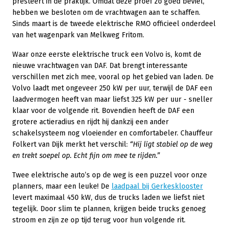
presteert in de praktijk. Omdat deze proef zo goed beviel,
hebben we besloten om de vrachtwagen aan te schaffen.
Sinds maart is de tweede elektrische RMO officieel onderdeel
van het wagenpark van Melkweg Fritom.
Waar onze eerste elektrische truck een Volvo is, komt de
nieuwe vrachtwagen van DAF. Dat brengt interessante
verschillen met zich mee, vooral op het gebied van laden. De
Volvo laadt met ongeveer 250 kW per uur, terwijl de DAF een
laadvermogen heeft van maar liefst 325 kW per uur - sneller
klaar voor de volgende rit. Bovendien heeft de DAF een
grotere actieradius en rijdt hij dankzij een ander
schakelsysteem nog vloeiender en comfortabeler. Chauffeur
Folkert van Dijk merkt het verschil:
“Hij ligt stabiel op de weg
en trekt soepel op. Echt fijn om mee te rijden.”
Twee elektrische auto’s op de weg is een puzzel voor onze
planners, maar een leuke! De
laadpaal bij Gerkesklooster
levert maximaal 450 kW, dus de trucks laden we liefst niet
tegelijk. Door slim te plannen, krijgen beide trucks genoeg
stroom en zijn ze op tijd terug voor hun volgende rit.