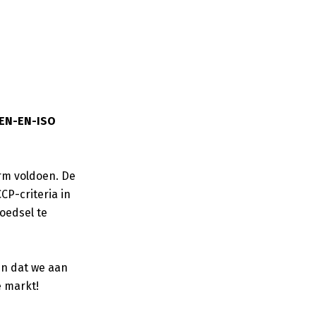
NEN-EN-ISO
rm voldoen. De
CP-criteria in
oedsel te
en dat we aan
e markt!