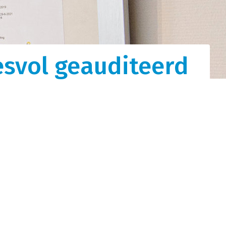
tot
esvol geauditeerd