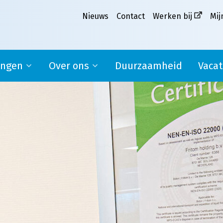
Nieuws
Contact
Werken bij
Mij
ingen
Over ons
Duurzaamheid
Vacat
Ons verhaal
pplier
Missie, visie en kernwaarden
MVO
Werken bij Melkweg|Fritom