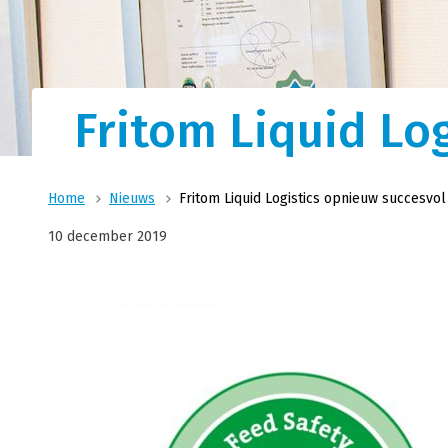
Logistieke oplossin
Ons nauwsluitende netwer
Transport
materieel en ervaren ch
combinatie voor al uw log
Wij zijn uw logistiek specialist voor vloeibare
Fritom Liquid Lo
producten voor food, feed en technische sec
Home
Nieuws
Fritom Liquid Logistics opnieuw succesvo
10 december 2019