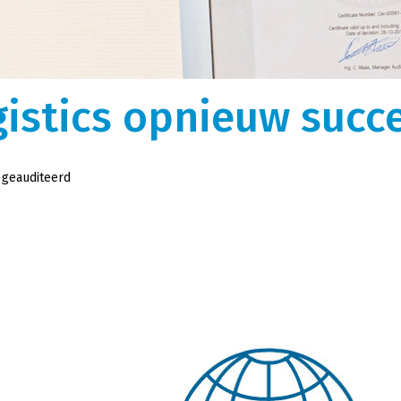
gen
Over ons
k, optimaal uitgerust
We zijn ooit begonnen als kleine rijdende
auffeurs vormen de perfecte
melkontvangst. Nu is Melkweg|Fritom uitgegroeid 
istieke wensen.
logistiek dienstverlener met intermodaal en
gistics opnieuw succ
tor.
internationaal transport met ruim 600
tankcontainers.
l geauditeerd