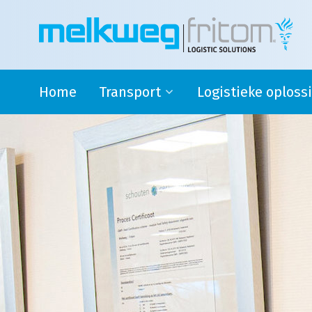
Home
Transport
Logistieke oploss
Rijdende melkontvangst
Safety stock
Modaal en Intermodaal Tank
4PL oplossingen en su
transport
logistics
Watervoorziening
Douane activiteiten
Transport Engeland
Transport naar Spanje