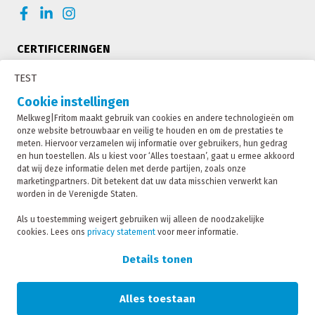
CERTIFICERINGEN
TEST
Cookie instellingen
Melkweg|Fritom maakt gebruik van cookies en andere technologieën om
onze website betrouwbaar en veilig te houden en om de prestaties te
meten. Hiervoor verzamelen wij informatie over gebruikers, hun gedrag
en hun toestellen. Als u kiest voor ‘Alles toestaan’, gaat u ermee akkoord
dat wij deze informatie delen met derde partijen, zoals onze
marketingpartners. Dit betekent dat uw data misschien verwerkt kan
worden in de Verenigde Staten.
Melkweg|Fritom is onderdeel van de Fritom Group
Als u toestemming weigert gebruiken wij alleen de noodzakelijke
cookies. Lees ons
privacy statement
voor meer informatie.
CONTACT
Copyright 2026
Details tonen
Privacybeleid
Privacy statement
Alles toestaan
Sanctie statement