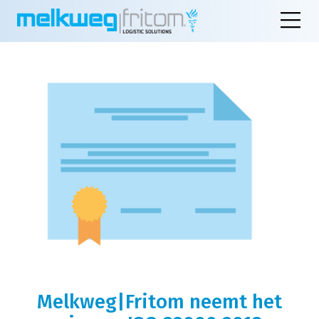
Melkweg|Fritom neemt het