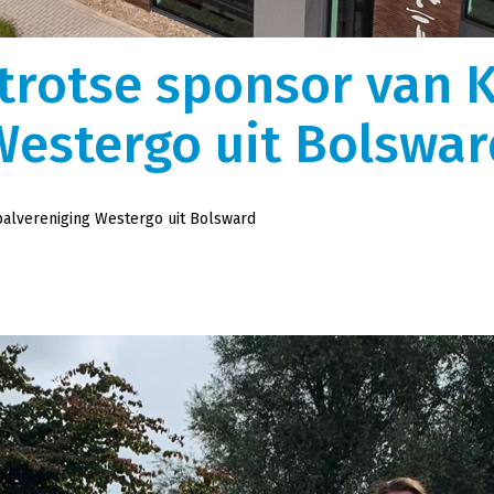
gen
Over ons
k, optimaal uitgerust
We zijn ooit begonnen als kleine rijdende
trotse sponsor van K
auffeurs vormen de perfecte
melkontvangst. Nu is Melkweg|Fritom uitgegroeid 
istieke wensen.
logistiek dienstverlener met intermodaal en
Westergo uit Bolswar
tor.
internationaal transport met ruim 600
tankcontainers.
alvereniging Westergo uit Bolsward