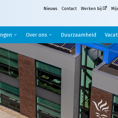
Nieuws
Contact
Werken bij
Mij
ingen
Over ons
Duurzaamheid
Vacat
Ons verhaal
pplier
Missie, visie en kernwaarden
MVO
Werken bij Melkweg|Fritom