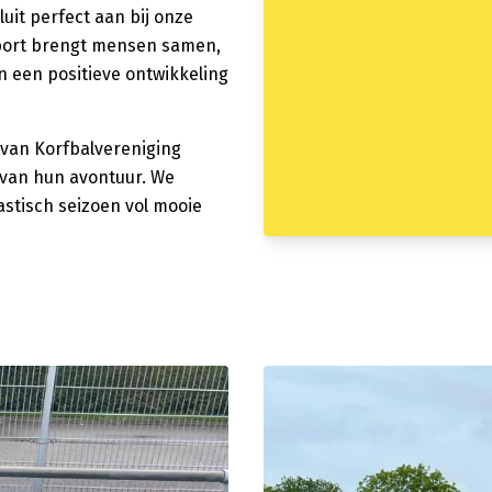
it perfect aan bij onze
port brengt mensen samen,
n een positieve ontwikkeling
 van Korfbalvereniging
n van hun avontuur. We
astisch seizoen vol mooie