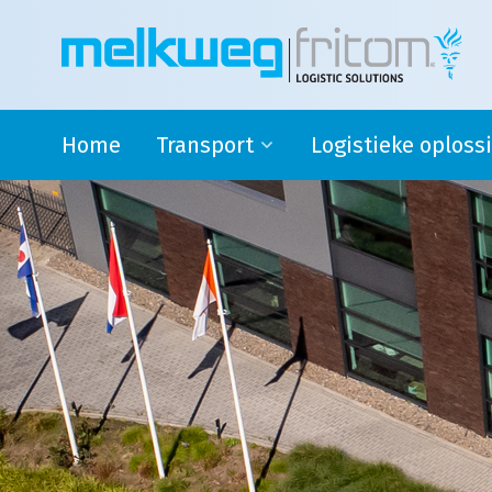
Home
Transport
Logistieke oploss
Rijdende melkontvangst
Safety stock
Modaal en Intermodaal Tank
4PL oplossingen en su
transport
logistics
Watervoorziening
Douane activiteiten
Transport Engeland
Transport naar Spanje