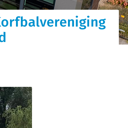
orfbalvereniging
tot
d