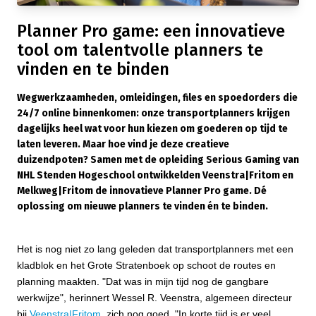
Planner Pro game: een innovatieve
tool om talentvolle planners te
vinden en te binden
Wegwerkzaamheden, omleidingen, files en spoedorders die
24/7 online binnenkomen: onze transportplanners krijgen
dagelijks heel wat voor hun kiezen om goederen op tijd te
laten leveren. Maar hoe vind je deze creatieve
duizendpoten? Samen met de opleiding Serious Gaming van
NHL Stenden Hogeschool ontwikkelden Veenstra|Fritom en
Melkweg|Fritom de innovatieve Planner Pro game. Dé
oplossing om nieuwe planners te vinden én te binden.
Het is nog niet zo lang geleden dat transportplanners met een
kladblok en het Grote Stratenboek op schoot de routes en
planning maakten. "Dat was in mijn tijd nog de gangbare
werkwijze", herinnert Wessel R. Veenstra, algemeen directeur
bij
Veenstra|Fritom
, zich nog goed. "In korte tijd is er veel