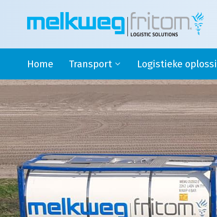
Home
Transport
Logistieke oploss
Rijdende melkontvangst
Safety stock
Modaal en Intermodaal Tank
4PL oplossingen en su
transport
logistics
Watervoorziening
Douane activiteiten
Transport Engeland
Transport naar Spanje