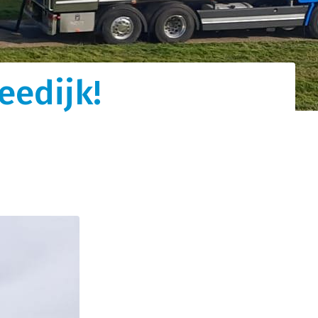
tot
eedijk!