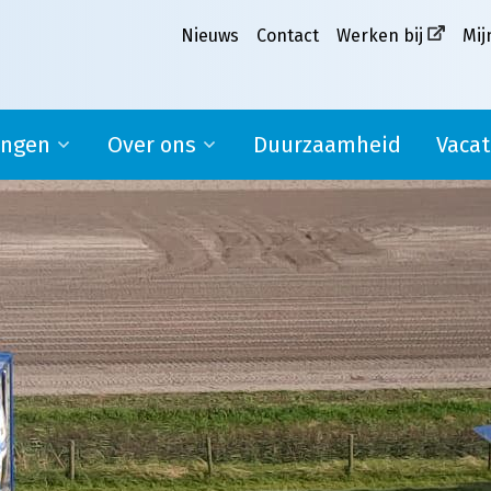
Nieuws
Contact
Werken bij
Mij
ingen
Over ons
Duurzaamheid
Vacat
Ons verhaal
pplier
Missie, visie en kernwaarden
MVO
Werken bij Melkweg|Fritom