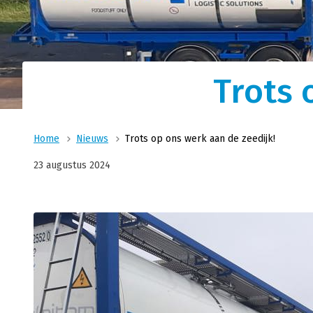
Logistieke oplossin
Ons nauwsluitende netwer
Transport
materieel en ervaren ch
combinatie voor al uw log
Wij zijn uw logistiek specialist voor vloeibare
Trots 
producten voor food, feed en technische sec
Home
Nieuws
Trots op ons werk aan de zeedijk!
23 augustus 2024