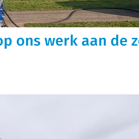
gen
Over ons
k, optimaal uitgerust
We zijn ooit begonnen als kleine rijdende
auffeurs vormen de perfecte
melkontvangst. Nu is Melkweg|Fritom uitgegroeid 
istieke wensen.
logistiek dienstverlener met intermodaal en
op ons werk aan de z
tor.
internationaal transport met ruim 600
tankcontainers.