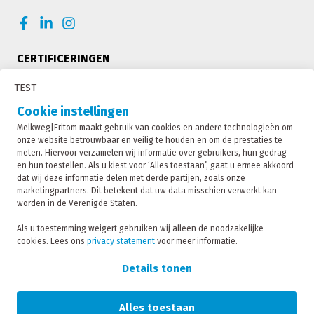
CERTIFICERINGEN
TEST
Cookie instellingen
Melkweg|Fritom maakt gebruik van cookies en andere technologieën om
onze website betrouwbaar en veilig te houden en om de prestaties te
meten. Hiervoor verzamelen wij informatie over gebruikers, hun gedrag
en hun toestellen. Als u kiest voor ‘Alles toestaan’, gaat u ermee akkoord
dat wij deze informatie delen met derde partijen, zoals onze
marketingpartners. Dit betekent dat uw data misschien verwerkt kan
worden in de Verenigde Staten.
Melkweg|Fritom is onderdeel van de Fritom Group
Als u toestemming weigert gebruiken wij alleen de noodzakelijke
cookies. Lees ons
privacy statement
voor meer informatie.
CONTACT
Copyright 2026
Details tonen
Privacybeleid
Privacy statement
Alles toestaan
Sanctie statement