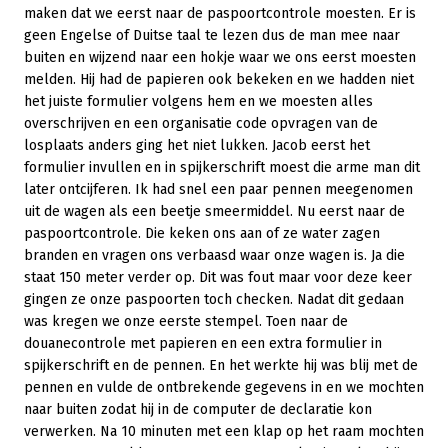
maken dat we eerst naar de paspoortcontrole moesten. Er is
geen Engelse of Duitse taal te lezen dus de man mee naar
buiten en wijzend naar een hokje waar we ons eerst moesten
melden. Hij had de papieren ook bekeken en we hadden niet
het juiste formulier volgens hem en we moesten alles
overschrijven en een organisatie code opvragen van de
losplaats anders ging het niet lukken. Jacob eerst het
formulier invullen en in spijkerschrift moest die arme man dit
later ontcijferen. Ik had snel een paar pennen meegenomen
uit de wagen als een beetje smeermiddel. Nu eerst naar de
paspoortcontrole. Die keken ons aan of ze water zagen
branden en vragen ons verbaasd waar onze wagen is. Ja die
staat 150 meter verder op. Dit was fout maar voor deze keer
gingen ze onze paspoorten toch checken. Nadat dit gedaan
was kregen we onze eerste stempel. Toen naar de
douanecontrole met papieren en een extra formulier in
spijkerschrift en de pennen. En het werkte hij was blij met de
pennen en vulde de ontbrekende gegevens in en we mochten
naar buiten zodat hij in de computer de declaratie kon
verwerken. Na 10 minuten met een klap op het raam mochten