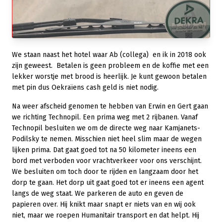
We staan naast het hotel waar Ab (collega) en ik in 2018 ook
zijn geweest. Betalen is geen probleem en de koffie met een
lekker worstje met brood is heerlijk. Je kunt gewoon betalen
met pin dus Oekraïens cash geld is niet nodig.
Na weer afscheid genomen te hebben van Erwin en Gert gaan
we richting Technopil. Een prima weg met 2 rijbanen. Vanaf
Technopil besluiten we om de directe weg naar Kamjanets-
Podilsky te nemen. Misschien niet heel slim maar de wegen
lijken prima. Dat gaat goed tot na 50 kilometer ineens een
bord met verboden voor vrachtverkeer voor ons verschijnt.
We besluiten om toch door te rijden en langzaam door het
dorp te gaan. Het dorp uit gaat goed tot er ineens een agent
langs de weg staat. We parkeren de auto en geven de
papieren over. Hij knikt maar snapt er niets van en wij ook
niet, maar we roepen Humanitair transport en dat helpt. Hij