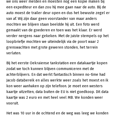
we ons weer melden en moesten nog een kopie maken bij
een expediteur en dan zou hij mee gaan naar de auto. Bij de
auto moest de trailer deur open en dus het bewuste zegel er
van af. Wij zijn daar geen voorstander van maar anders
mochten we blijven staan beeldde hij uit. Een foto werd
gemaakt van de goederen en toen was het klaar. Er werd
verder nergens naar gekeken. Met de juiste stempels op het
loopbriefje mochten we uiteindelijk via de poort waar 2
grenswachten met grote geweren stonden, het terrein
verlaten.
Bij het eerste Oekraïense tankstation een datakaartje kopen
zodat we toch kunnen blijven communiceren met de
achterblijvers. En dat werkt fantastisch binnen no-time had
Jacob databereik en alles werkte weer zoals het moest en ik
kon weer aanhaken op zijn telefoon. Je moet een westers
kaartje uitzetten, data buiten de EU is niet goedkoop. Dit data
kaartje was 2 euro en met heel veel MB. We konden weer
vooruit.
Het was 10 uur in de ochtend en de weg was leeg we konden