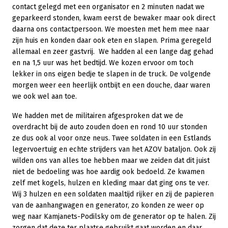
contact gelegd met een organisator en 2 minuten nadat we
geparkeerd stonden, kwam eerst de bewaker maar ook direct
daarna ons contactpersoon. We moesten met hem mee naar
zijn huis en konden daar ook eten en slapen. Prima geregeld
allemaal en zeer gastvrij. We hadden al een lange dag gehad
en na 1,5 uur was het bedtijd. We kozen ervoor om toch
lekker in ons eigen bedje te slapen in de truck. De volgende
morgen weer een heerlijk ontbijt en een douche, daar waren
we ook wel aan toe.
We hadden met de militairen afgesproken dat we de
overdracht bij de auto zouden doen en rond 10 uur stonden
ze dus ook al voor onze neus. Twee soldaten in een Estlands
legervoertuig en echte strijders van het AZOV bataljon. Ook zij
wilden ons van alles toe hebben maar we zeiden dat dit juist
niet de bedoeling was hoe aardig ook bedoeld. Ze kwamen
zelf met kogels, hulzen en kleding maar dat ging ons te ver.
Wij 3 hulzen en een soldaten maaltijd rijker en zij de papieren
van de aanhangwagen en generator, zo konden ze weer op
weg naar Kamjanets-Podilsky om de generator op te halen. Zij
zorgen dat deze ter plaatse gebruikt gaat worden en daar