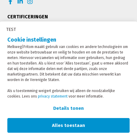
CERTIFICERINGEN
TEST
Cookie instellingen
Melkweg|Fritom maakt gebruik van cookies en andere technologieën om
onze website betrouwbaar en veilig te houden en om de prestaties te
meten. Hiervoor verzamelen wij informatie over gebruikers, hun gedrag
en hun toestellen. Als u kiest voor ‘Alles toestaan’, gaat u ermee akkoord
dat wij deze informatie delen met derde partijen, zoals onze
marketingpartners. Dit betekent dat uw data misschien verwerkt kan
worden in de Verenigde Staten.
Melkweg|Fritom is onderdeel van de Fritom Group
Als u toestemming weigert gebruiken wij alleen de noodzakelijke
cookies. Lees ons
privacy statement
voor meer informatie.
CONTACT
Copyright 2026
Details tonen
Privacybeleid
Privacy statement
Alles toestaan
Sanctie statement